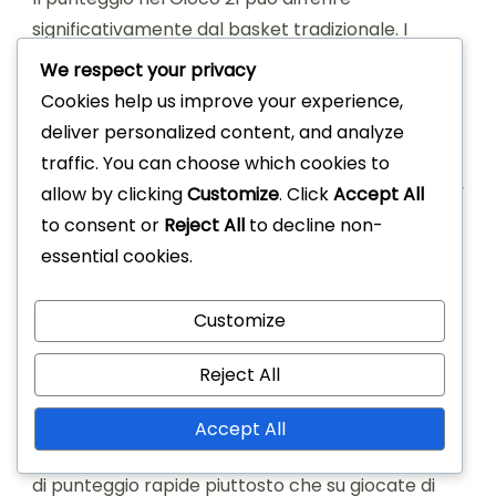
significativamente dal basket tradizionale. I
giocatori possono segnare un punto per un
We respect your privacy
canestro a corta distanza e due punti per tiri
Cookies help us improve your experience,
effettuati oltre la linea dei tre punti. Questo
deliver personalized content, and analyze
sistema di punteggio incoraggia i giocatori a
traffic. You can choose which cookies to
correre rischi e sviluppare le proprie abilità di tiro,
allow by clicking
Customize
. Click
Accept All
poiché i tiri a lunga distanza possono
to consent or
Reject All
to decline non-
rapidamente aumentare il loro punteggio.
essential cookies.
Al contrario, il basket tradizionale utilizza un
Customize
sistema
di punteggio
più strutturato, con due
punti per i canestri regolari e tre punti per i tiri
Reject All
oltre l’arco. Questa differenza può portare a
strategie di gioco variegate, con i giocatori del
Accept All
Gioco 21 che spesso si concentrano su esplosioni
di punteggio rapide piuttosto che su giocate di