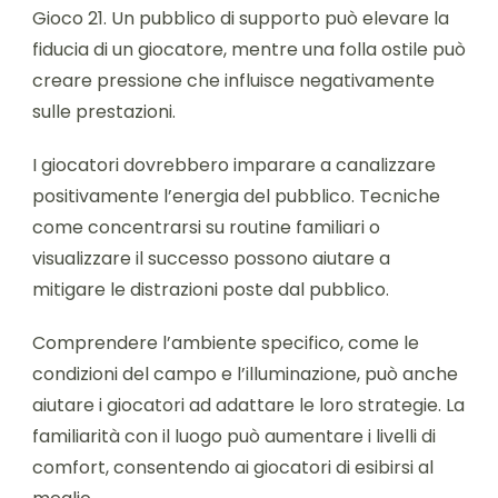
Gioco 21. Un pubblico di supporto può elevare la
fiducia di un giocatore, mentre una folla ostile può
creare pressione che influisce negativamente
sulle prestazioni.
I giocatori dovrebbero imparare a canalizzare
positivamente l’energia del pubblico. Tecniche
come concentrarsi su routine familiari o
visualizzare il successo possono aiutare a
mitigare le distrazioni poste dal pubblico.
Comprendere l’ambiente specifico, come le
condizioni del campo e l’illuminazione, può anche
aiutare i giocatori ad adattare le loro strategie. La
familiarità con il luogo può aumentare i livelli di
comfort, consentendo ai giocatori di esibirsi al