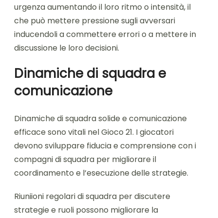
urgenza aumentando il loro ritmo o intensità, il
che può mettere pressione sugli avversari
inducendoli a commettere errori o a mettere in
discussione le loro decisioni.
Dinamiche di squadra e
comunicazione
Dinamiche di squadra solide e comunicazione
efficace sono vitali nel Gioco 21. I giocatori
devono sviluppare fiducia e comprensione con i
compagni di squadra per migliorare il
coordinamento e l’esecuzione delle strategie.
Riuniioni regolari di squadra per discutere
strategie e ruoli possono migliorare la