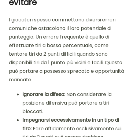
evitare
I giocatori spesso commettono diversi errori
comuni che ostacolano il loro potenziale di
punteggio. Un errore frequente è quello di
effettuare tiri a bassa percentuale, come
tentare tiri da 2 punti difficili quando sono
disponibili tiri da 1 punto più vicini e facili. Questo
può portare a possesso sprecato e opportunità
mancate.
Ignorare la difesa:
Non considerare la
posizione difensiva può portare a tiri
bloccati.
Impegnarsi eccessivamente in un tipo di
tiro:
Fare affidamento esclusivamente sui