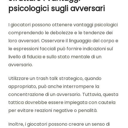
psicologici sugli avversari
I giocatori possono ottenere vantaggi psicologici
comprendendo le debolezze e le tendenze dei
loro avversari. Osservare il linguaggio del corpo e
le espressioni facciali può fornire indicazioni sul
livello di fiducia e sullo stato mentale di un
avversario.
Utilizzare un trash talk strategico, quando
appropriato, può anche interrompere la
concentrazione di un avversario. Tuttavia, questa
tattica dovrebbe essere impiegata con cautela
per evitare reazioni negative o penalità.
Inoltre, i giocatori possono creare un senso di