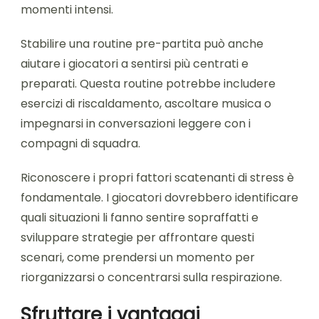
momenti intensi.
Stabilire una routine pre-partita può anche
aiutare i giocatori a sentirsi più centrati e
preparati. Questa routine potrebbe includere
esercizi di riscaldamento, ascoltare musica o
impegnarsi in conversazioni leggere con i
compagni di squadra.
Riconoscere i propri fattori scatenanti di stress è
fondamentale. I giocatori dovrebbero identificare
quali situazioni li fanno sentire sopraffatti e
sviluppare strategie per affrontare questi
scenari, come prendersi un momento per
riorganizzarsi o concentrarsi sulla respirazione.
Sfruttare i vantaggi