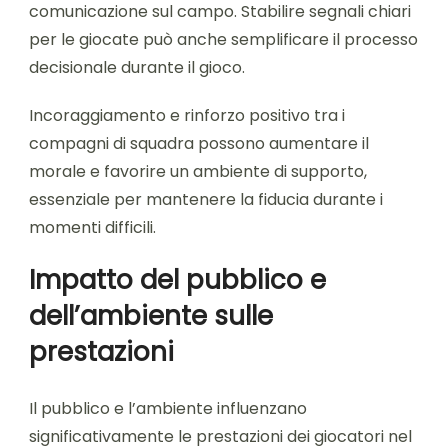
comunicazione sul campo. Stabilire segnali chiari
per le giocate può anche semplificare il processo
decisionale durante il gioco.
Incoraggiamento e rinforzo positivo tra i
compagni di squadra possono aumentare il
morale e favorire un ambiente di supporto,
essenziale per mantenere la fiducia durante i
momenti difficili.
Impatto del pubblico e
dell’ambiente sulle
prestazioni
Il pubblico e l’ambiente influenzano
significativamente le prestazioni dei giocatori nel