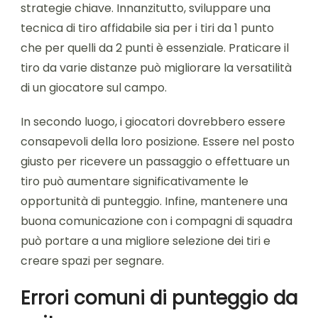
strategie chiave. Innanzitutto, sviluppare una
tecnica di tiro affidabile sia per i tiri da 1 punto
che per quelli da 2 punti è essenziale. Praticare il
tiro da varie distanze può migliorare la versatilità
di un giocatore sul campo.
In secondo luogo, i giocatori dovrebbero essere
consapevoli della loro posizione. Essere nel posto
giusto per ricevere un passaggio o effettuare un
tiro può aumentare significativamente le
opportunità di punteggio. Infine, mantenere una
buona comunicazione con i compagni di squadra
può portare a una migliore selezione dei tiri e
creare spazi per segnare.
Errori comuni di punteggio da