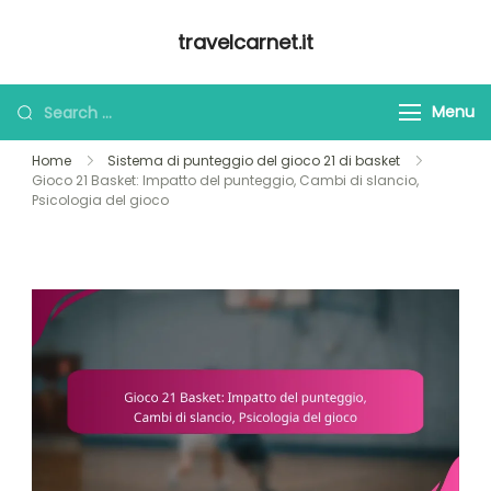
Skip
travelcarnet.it
to
content
Looking
Menu
for
Home
Sistema di punteggio del gioco 21 di basket
Something?
Gioco 21 Basket: Impatto del punteggio, Cambi di slancio,
Psicologia del gioco