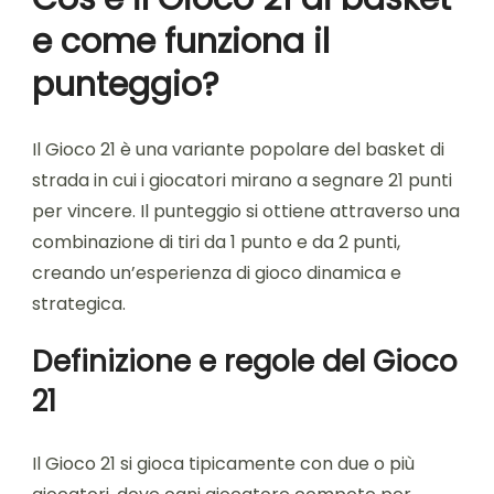
e come funziona il
punteggio?
Il Gioco 21 è una variante popolare del basket di
strada in cui i giocatori mirano a segnare 21 punti
per vincere. Il punteggio si ottiene attraverso una
combinazione di tiri da 1 punto e da 2 punti,
creando un’esperienza di gioco dinamica e
strategica.
Definizione e regole del Gioco
21
Il Gioco 21 si gioca tipicamente con due o più