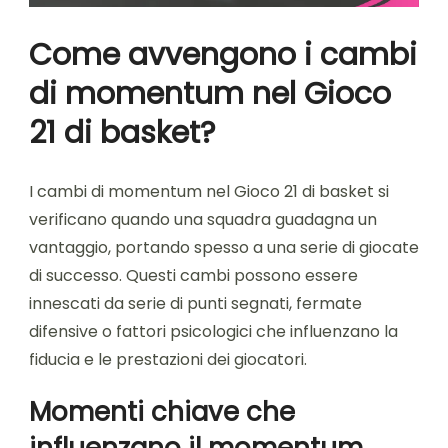
Come avvengono i cambi
di momentum nel Gioco
21 di basket?
I cambi di momentum nel Gioco 21 di basket si
verificano quando una squadra guadagna un
vantaggio, portando spesso a una serie di giocate
di successo. Questi cambi possono essere
innescati da serie di punti segnati, fermate
difensive o fattori psicologici che influenzano la
fiducia e le prestazioni dei giocatori.
Momenti chiave che