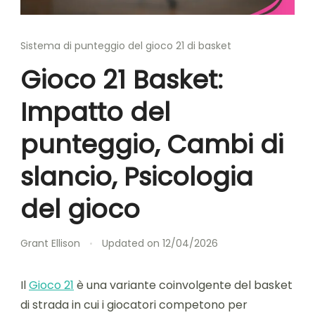
Sistema di punteggio del gioco 21 di basket
Gioco 21 Basket:
Impatto del
punteggio, Cambi di
slancio, Psicologia
del gioco
Grant Ellison
Updated on
12/04/2026
Il
Gioco 21
è una variante coinvolgente del basket
di strada in cui i giocatori competono per