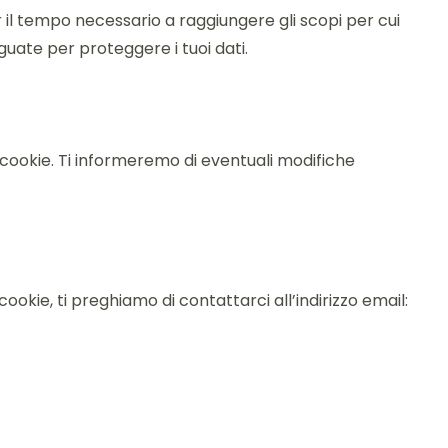
r il tempo necessario a raggiungere gli scopi per cui
guate per proteggere i tuoi dati.
ui cookie. Ti informeremo di eventuali modifiche
ookie, ti preghiamo di contattarci all’indirizzo email: