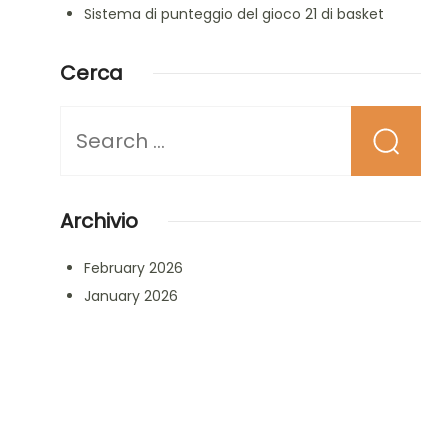
Sistema di punteggio del gioco 21 di basket
Cerca
Looking
for
Something?
Archivio
February 2026
January 2026