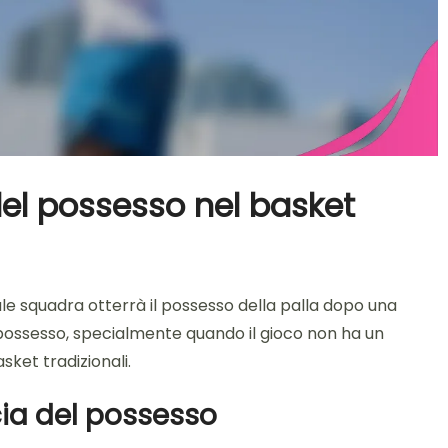
el possesso nel basket
le squadra otterrà il possesso della palla dopo una
l possesso, specialmente quando il gioco non ha un
sket tradizionali.
cia del possesso