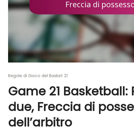
Regole di Gioco del Basket 21
Game 21 Basketball: 
due, Freccia di posse
dell’arbitro