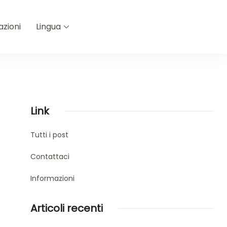
azioni
Lingua
Link
Tutti i post
Contattaci
Informazioni
Articoli recenti