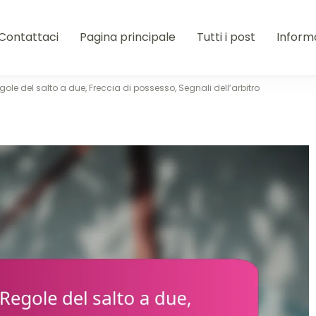
Contattaci
Pagina principale
Tutti i post
Inform
ole del salto a due, Freccia di possesso, Segnali dell’arbitro